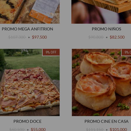
PROMO MEGA ANFITRION
PROMO NIÑOS
$107.300
$97.500
$90.800
$82.500
9
%
OFF
9
%
PROMO DOCE
PROMO CINE EN CASA
$60.500
$55.000
$111.150
$101.000