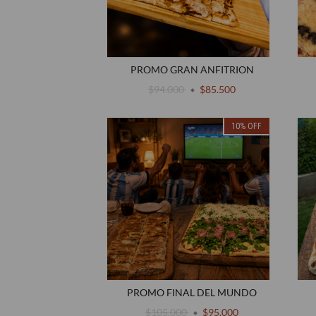
PROMO GRAN ANFITRION
$94.000
$85.500
10
%
OFF
PROMO FINAL DEL MUNDO
$105.000
$95.000