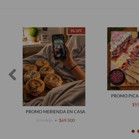
9
%
OFF
S
PROMO PICA
$5
PROMO MERIENDA EN CASA
$76.000
$69.500