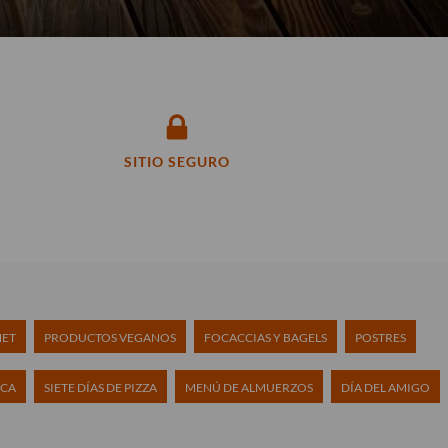
SITIO SEGURO
MET
PRODUCTOS VEGANOS
FOCACCIAS Y BAGELS
POSTRES
ICA
SIETE DÍAS DE PIZZA
MENÚ DE ALMUERZOS
DÍA DEL AMIGO