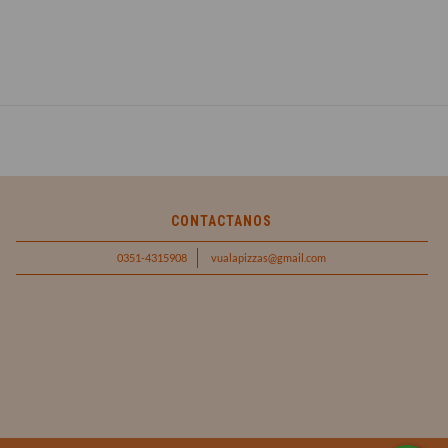
CONTACTANOS
0351-4315908
vualapizzas@gmail.com