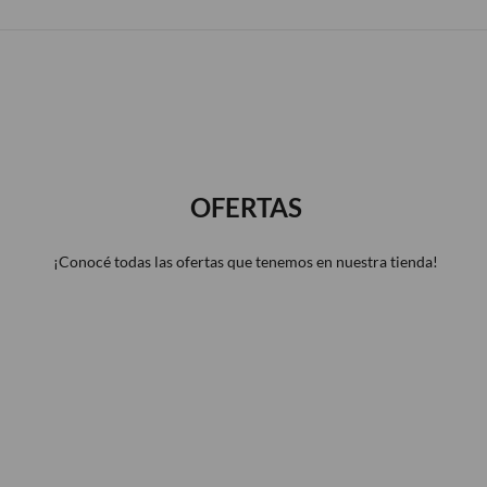
8
%
OFF
-1
%
OFF
OFERTAS
¡Conocé todas las ofertas que tenemos en nuestra tienda!
PROMO SÚPER AMIGO
MENÚ BONDIOLA & AMIGO
$78.500
$72.000
$155.000
$156.500