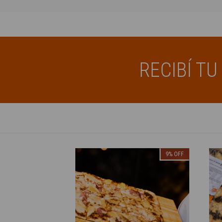
RECIBÍ T
9
%
OFF