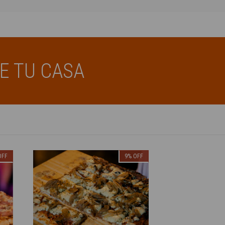
E TU CASA
OFF
9
%
OFF