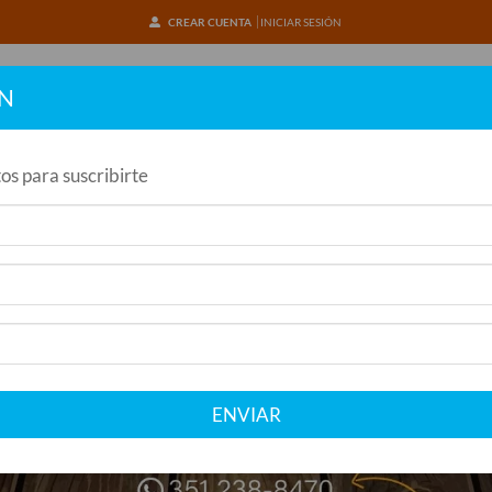
CREAR CUENTA
INICIAR SESIÓN
ÓN
INICIO
os para suscribirte
ENVIAR