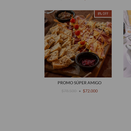
8
%
OFF
PROMO SÚPER AMIGO
$78.500
$72.000