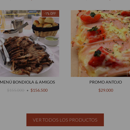
-1
%
OFF
MENÚ BONDIOLA & AMIGOS
PROMO ANTOJO
$155.000
$156.500
$29.000
VER TODOS LOS PRODUCTOS