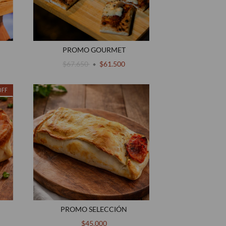
PROMO GOURMET
$67.650
$61.500
OFF
PROMO SELECCIÓN
$45.000