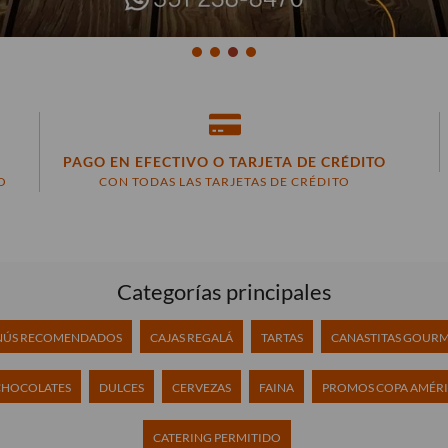
PAGO EN EFECTIVO O TARJETA DE CRÉDITO
O
CON TODAS LAS TARJETAS DE CRÉDITO
Categorías principales
ÚS RECOMENDADOS
CAJAS REGALÁ
TARTAS
CANASTITAS GOUR
CHOCOLATES
DULCES
CERVEZAS
FAINA
PROMOS COPA AMÉR
CATERING PERMITIDO