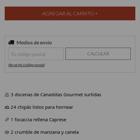
Entregas para el CP:
Medios de envío
CAMBIAR CP
CALCULAR
No sé mi código postal
🥟 3 docenas de Canastitas Gourmet surtidas
🧀 24 chipás listos para hornear
🥖 1 focaccia rellena Caprese
🥧 2 crumble de manzana y canela