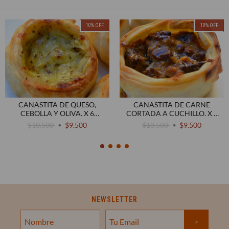
10
%
OFF
10
%
OFF
CANASTITA DE QUESO,
CANASTITA DE CARNE
CEBOLLA Y OLIVA. X 6
CORTADA A CUCHILLO. X 6
UNIDADES
UNIDADES
$10.500
$9.500
$10.500
$9.500
NEWSLETTER