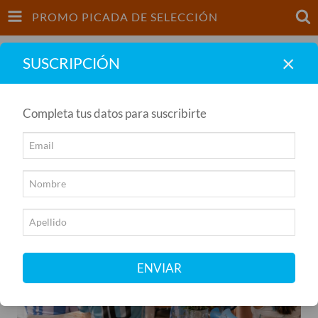
PROMO PICADA DE SELECCIÓN
INICIO
PRODUCTOS
CARRITO
0
×
SUSCRIPCIÓN
Completa tus datos para suscribirte
Inicio
/
Canastitas Gourmet
/
Promo Picada de Selección
Promo Picada De Selección
ENVIAR