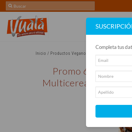
SUSCRIPCI
Completa tus dat
Inicio
/
Productos Veganos
/
Promo 6 unidades de
Promo 6 Unidades
Multicereal, Burguer
Confitado