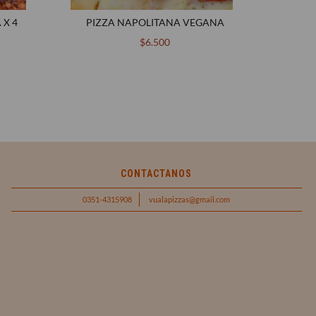
 X 4
PIZZA NAPOLITANA VEGANA
CH
$6.500
CONTACTANOS
0351-4315908
vualapizzas@gmail.com