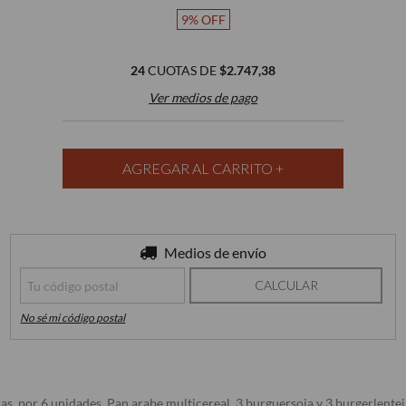
9
%
OFF
24
CUOTAS DE
$2.747,38
Ver medios de pago
Entregas para el CP:
Medios de envío
CAMBIAR CP
CALCULAR
No sé mi código postal
por 6 unidades. Pan arabe multicereal, 3 burguersoja y 3 burgerlenteja