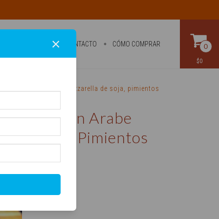
×
PRODUCTOS
CONTACTO
CÓMO COMPRAR
0
$0
a o burgerlenteja, mozzarella de soja, pimientos
ndwichs Pan Arabe
la De Soja, Pimientos
nes Asados