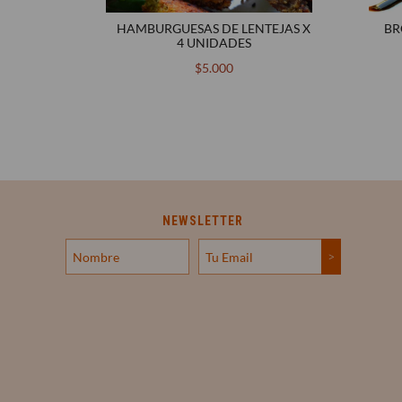
MIENTOS
HAMBURGUESAS DE LENTEJAS X
BR
A
4 UNIDADES
$5.000
NEWSLETTER