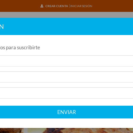
CREAR CUENTA
INICIAR SESIÓN
ÓN
INICIO
os para suscribirte
 Hamburguesas Veganas Sandwichs Pan arabe multicereal, burguersoj
confitados, aceitunas negras y cebollines asados
 De Hamburguesas Veganas Sa
soja O Burgerlenteja, Mozzarel
s, Aceitunas Negras Y Cebolli
ENVIAR