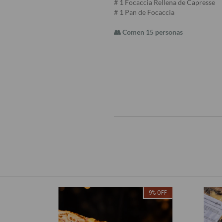
# 1 Focaccia Rellena de Capresse
# 1 Pan de Focaccia
👥 Comen 15 personas
9
%
OFF
9
%
OFF