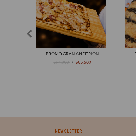
PROMO GRAN ANFITRION
$94.000
$85.500
 CASA
00
NEWSLETTER