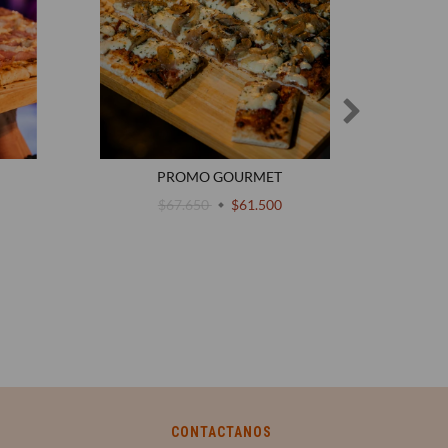
PROMO GOURMET
PRO
$67.650
$61.500
CONTACTANOS