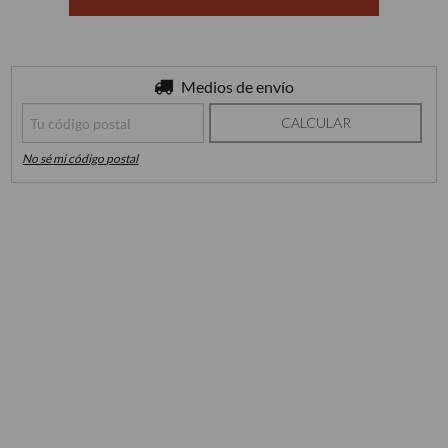
Entregas para el CP:
Medios de envío
CAMBIAR CP
CALCULAR
No sé mi código postal