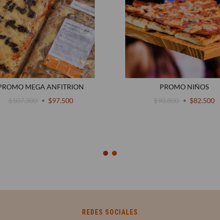
PROMO MEGA ANFITRION
PROMO NIÑOS
$107.300
$97.500
$90.800
$82.500
REDES SOCIALES