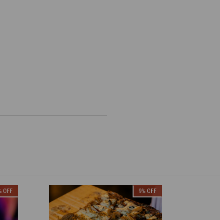
%
OFF
9
%
OFF