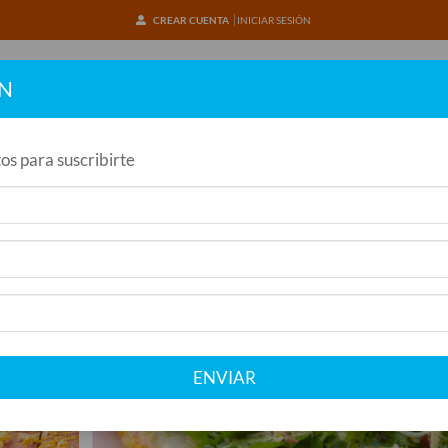
CREAR CUENTA
INICIAR SESIÓN
ÓN
INICIO
os para suscribirte
Inicio
/
Promociones Pizzas
/
Promo JUNTADA EN FAMILIA
Promo JUNTADA EN FAMILIA
ENVIAR